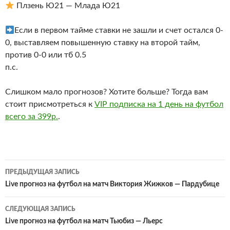
Плзень Ю21 — Млада Ю21
Если в первом тайме ставки не зашли и счет остался 0-
0, выставляем повышенную ставку на второй тайм,
против 0-0 или тб 0.5
п.с.
Слишком мало прогнозов? Хотите больше? Тогда вам
стоит присмотреться к
VIP подписка на 1 день на футбол
всего за 399р.
.
Навигация
ПРЕДЫДУЩАЯ ЗАПИСЬ
по
Live прогноз на футбол на матч Виктория Жижков — Пардубице
записям
СЛЕДУЮЩАЯ ЗАПИСЬ
Live прогноз на футбол на матч Тьюбиз — Льерс