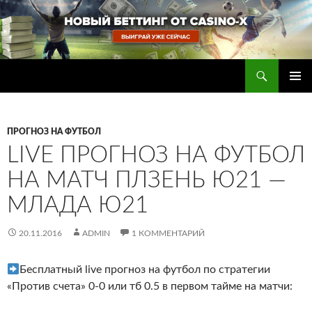
Перейти
к
содержимому
Поиск
Прогнозы на футбол — ставки на футбол
ОСНОВ
МЕНЮ
ПРОГНОЗ НА ФУТБОЛ
LIVE ПРОГНОЗ НА ФУТБОЛ
НА МАТЧ ПЛЗЕНЬ Ю21 —
МЛАДА Ю21
20.11.2016
ADMIN
1 КОММЕНТАРИЙ
Бесплатный live прогноз на футбол по стратегии
«Против счета» 0-0 или тб 0.5 в первом тайме на матчи: