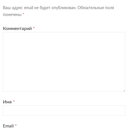
Ваш адрес email не будет опубликован.
Обязательные поля
помечены
*
Комментарий
*
Имя
*
Email
*