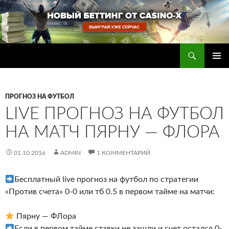
Перейти
к
содержимому
Поиск
Прогнозы на футбол — ставки на футбол
ОСНОВ
МЕНЮ
ПРОГНОЗ НА ФУТБОЛ
LIVE ПРОГНОЗ НА ФУТБОЛ
НА МАТЧ ПЯРНУ — ФЛОРА
01.10.2016
ADMIN
1 КОММЕНТАРИЙ
Бесплатный live прогноз на футбол по стратегии
«Против счета» 0-0 или тб 0.5 в первом тайме на матчи:
Пярну — ФЛора
Если в первом тайме ставки не зашли и счет остался 0-