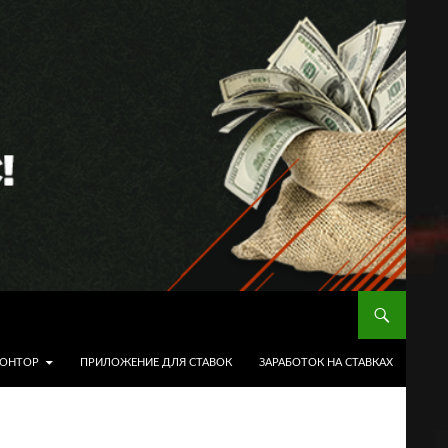
КОНТОР
ПРИЛОЖЕНИЕ ДЛЯ СТАВОК
ЗАРАБОТОК НА СТАВКАХ