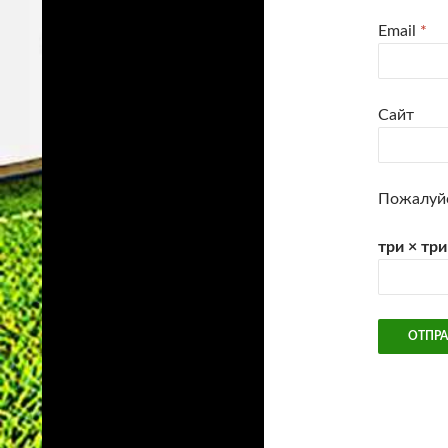
Email
*
Сайт
Пожалуйс
три × три