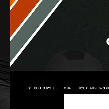
Перейти
к
содержимому
Поиск
Прогнозы на футбол — ставки на футбол
ПРОГНОЗЫ НА ФУТБОЛ
О НАС
ФУТБОЛЬНЫЕ ЗАМЕТ
Плюсовая стратегия на футбол.
Бесплатные прогнозы на футбол
на каждый день