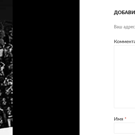
ДОБАВИ
Ваш адрес 
Коммент
Имя
*