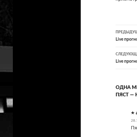
Нави
ПРЕДЫДУЩ
по
Live прогн
запи
СЛЕДУЮЩА
Live прогн
ОДНА МЫ
ПЯСТ — 
28.
Пя