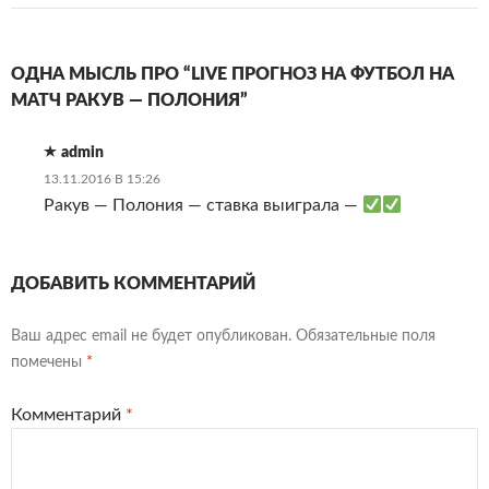
ОДНА МЫСЛЬ ПРО “LIVE ПРОГНОЗ НА ФУТБОЛ НА
МАТЧ РАКУВ — ПОЛОНИЯ”
admin
13.11.2016 В 15:26
Ракув — Полония — ставка выиграла —
ДОБАВИТЬ КОММЕНТАРИЙ
Ваш адрес email не будет опубликован.
Обязательные поля
помечены
*
Комментарий
*