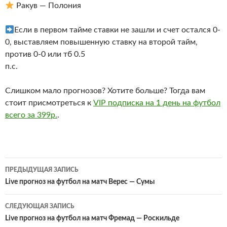
Ракув — Полония
Если в первом тайме ставки не зашли и счет остался 0-
0, выставляем повышенную ставку на второй тайм,
против 0-0 или тб 0.5
п.с.
Слишком мало прогнозов? Хотите больше? Тогда вам
стоит присмотреться к
VIP подписка на 1 день на футбол
всего за 399р.
.
Навигация
ПРЕДЫДУЩАЯ ЗАПИСЬ
по
Live прогноз на футбол на матч Верес — Сумы
записям
СЛЕДУЮЩАЯ ЗАПИСЬ
Live прогноз на футбол на матч Фремад — Роскильде