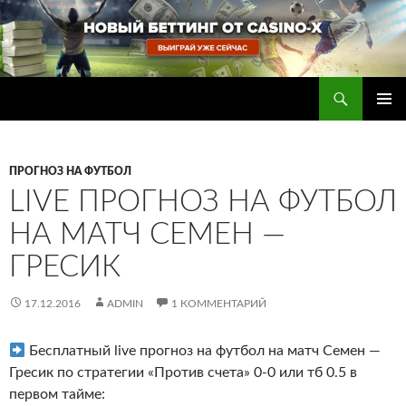
Перейти
к
содержимому
Поиск
Прогнозы на футбол — ставки на футбол
ОСНОВ
МЕНЮ
ПРОГНОЗ НА ФУТБОЛ
LIVE ПРОГНОЗ НА ФУТБОЛ
НА МАТЧ СЕМЕН —
ГРЕСИК
17.12.2016
ADMIN
1 КОММЕНТАРИЙ
Бесплатный live прогноз на футбол на матч Семен —
Гресик по стратегии «Против счета» 0-0 или тб 0.5 в
первом тайме: