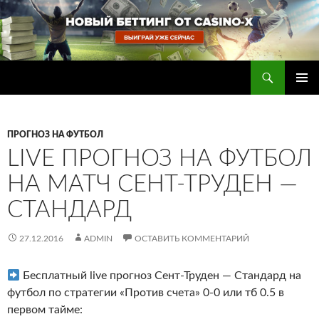
Перейти
к
содержимому
Поиск
Прогнозы на футбол — ставки на футбол
ОСНОВ
МЕНЮ
ПРОГНОЗ НА ФУТБОЛ
LIVE ПРОГНОЗ НА ФУТБОЛ
НА МАТЧ СЕНТ-ТРУДЕН —
СТАНДАРД
27.12.2016
ADMIN
ОСТАВИТЬ КОММЕНТАРИЙ
Бесплатный live прогноз Сент-Труден — Стандард на
футбол по стратегии «Против счета» 0-0 или тб 0.5 в
первом тайме: