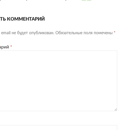
ТЬ КОММЕНТАРИЙ
email не будет опубликован.
Обязательные поля помечены
*
арий
*