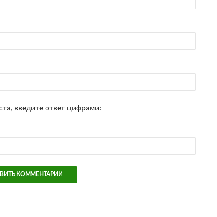
та, введите ответ цифрами: