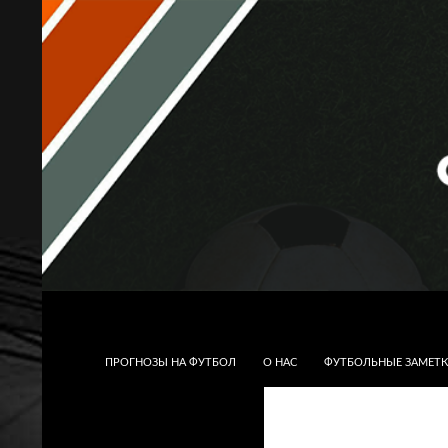
Перейти
к
содержимому
Поиск
Прогнозы на футбол — ставки на футбол
ПРОГНОЗЫ НА ФУТБОЛ
О НАС
ФУТБОЛЬНЫЕ ЗАМЕТ
Плюсовая стратегия на футбол.
Бесплатные прогнозы на футбол
на каждый день