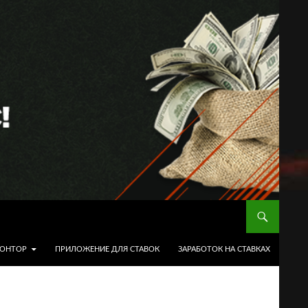
КОНТОР
ПРИЛОЖЕНИЕ ДЛЯ СТАВОК
ЗАРАБОТОК НА СТАВКАХ