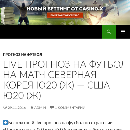
Перейти
к
содержимому
Поиск
Прогнозы на футбол — ставки на футбол
ОСНОВ
МЕНЮ
ПРОГНОЗ НА ФУТБОЛ
LIVE ПРОГНОЗ НА ФУТБОЛ
НА МАТЧ СЕВЕРНАЯ
КОРЕЯ Ю20 (Ж) — США
Ю20 (Ж)
29.11.2016
ADMIN
1 КОММЕНТАРИЙ
Бесплатный live прогноз на футбол по стратегии
«Против счета» 0-0 или тб 0.5 в первом тайме на матчи: