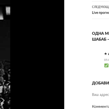
запи
СЛЕДУЮЩА
Live прогн
ОДНА МЫ
ШАБАБ —
05.
ДОБАВИ
Ваш адрес 
Коммент