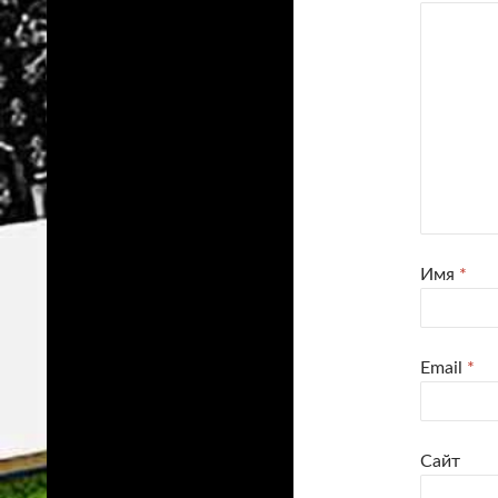
Имя
*
Email
*
Сайт