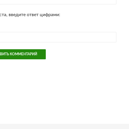
та, введите ответ цифрами: