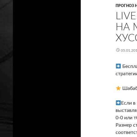
ПРОГНОЗ 
LIV
НА 
ХУС
05.01.20
Беспла
стратегии
Шабаб
Если в
выставля
0-0 или т
Размер с
соответс