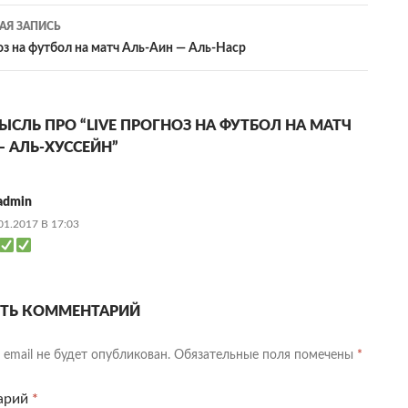
сям
Я ЗАПИСЬ
оз на футбол на матч Аль-Аин — Аль-Наср
СЛЬ ПРО “LIVE ПРОГНОЗ НА ФУТБОЛ НА МАТЧ
 АЛЬ-ХУССЕЙН”
admin
01.2017 В 17:03
ТЬ КОММЕНТАРИЙ
email не будет опубликован.
Обязательные поля помечены
*
арий
*