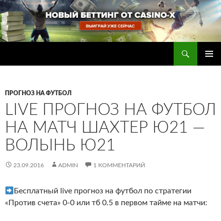
Перейти
к
содержимому
Поиск
Прогнозы на футбол — ставки на футбол
ОСНОВ
МЕНЮ
ПРОГНОЗ НА ФУТБОЛ
LIVE ПРОГНОЗ НА ФУТБОЛ
НА МАТЧ ШАХТЕР Ю21 —
ВОЛЫНЬ Ю21
23.09.2016
ADMIN
1 КОММЕНТАРИЙ
Бесплатный live прогноз на футбол по стратегии
«Против счета» 0-0 или тб 0.5 в первом тайме на матчи: