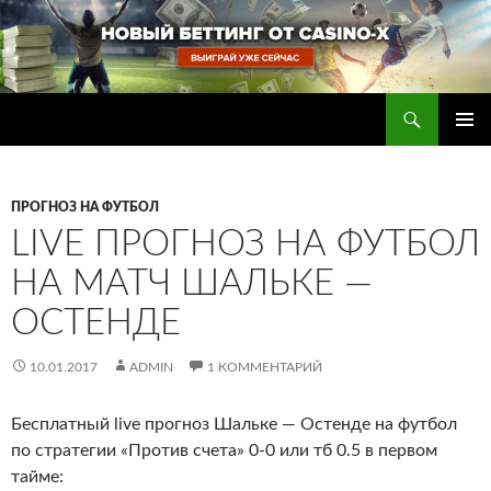
Перейти
к
содержимому
Поиск
Прогнозы на футбол — ставки на футбол
ОСНОВ
МЕНЮ
ПРОГНОЗ НА ФУТБОЛ
LIVE ПРОГНОЗ НА ФУТБОЛ
НА МАТЧ ШАЛЬКЕ —
ОСТЕНДЕ
10.01.2017
ADMIN
1 КОММЕНТАРИЙ
Бесплатный live прогноз Шальке — Остенде на футбол
по стратегии «Против счета» 0-0 или тб 0.5 в первом
тайме
: