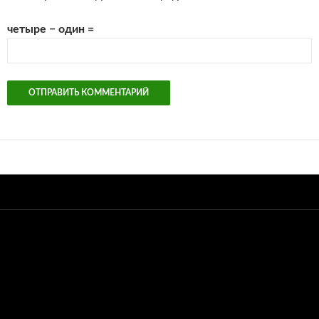
четыре − один =