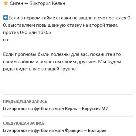
Сиген — Виктория Кельн
Если в первом тайме ставки не зашли и счет остался 0-
0, выставляем повышенную ставку на второй тайм,
против 0-0 или тб 0.5
п.с.
Если прогнозы были полезны для вас, покажите это
своим лайком и репостом своим друзьям. Мы будем
рады видеть вас в нашей группе.
Навигация
ПРЕДЫДУЩАЯ ЗАПИСЬ
по
Live прогноз на футбол на матч Верль — Боруссия М2
записям
СЛЕДУЮЩАЯ ЗАПИСЬ
Live прогноз на футбол на матч Франция — Болгария