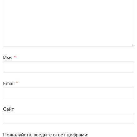
Имя
*
Email
*
Сайт
Пожалуйста, введите ответ цифрами: