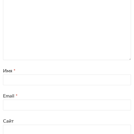
Имя
*
Email
*
Сайт