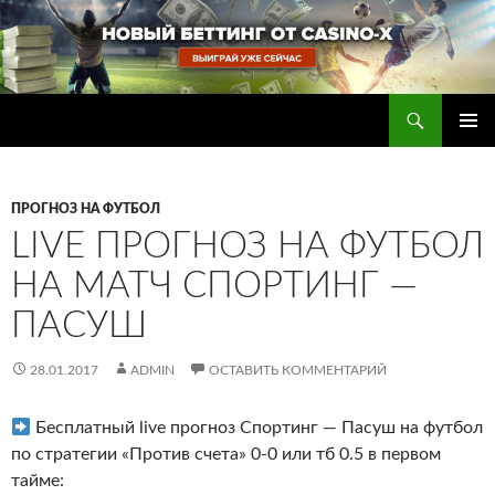
Перейти
к
содержимому
Поиск
Прогнозы на футбол — ставки на футбол
ОСНОВ
МЕНЮ
ПРОГНОЗ НА ФУТБОЛ
LIVE ПРОГНОЗ НА ФУТБОЛ
НА МАТЧ СПОРТИНГ —
ПАСУШ
28.01.2017
ADMIN
ОСТАВИТЬ КОММЕНТАРИЙ
Бесплатный live прогноз Спортинг — Пасуш на футбол
по стратегии «Против счета» 0-0 или тб 0.5 в первом
тайме
: