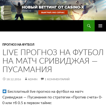
Перейти
к
содержимому
Поиск
Прогнозы на футбол — ставки на футбол
ОСНОВ
МЕНЮ
ПРОГНОЗ НА ФУТБОЛ
LIVE ПРОГНОЗ НА ФУТБОЛ
НА МАТЧ СРИВИДЖАЯ —
ПУСАМАНИЯ
18.12.2016
ADMIN
1 КОММЕНТАРИЙ
Бесплатный live прогноз на футбол на матч
Сривиджая — Пусамания по стратегии «Против счета» 0-
0 или тб 0.5 в первом тайме: