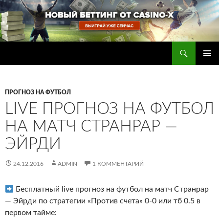
Перейти
к
содержимому
Поиск
Прогнозы на футбол — ставки на футбол
ОСНОВ
МЕНЮ
ПРОГНОЗ НА ФУТБОЛ
LIVE ПРОГНОЗ НА ФУТБОЛ
НА МАТЧ СТРАНРАР —
ЭЙРДИ
24.12.2016
ADMIN
1 КОММЕНТАРИЙ
Бесплатный live прогноз на футбол на матч Странрар
— Эйрди по стратегии «Против счета» 0-0 или тб 0.5 в
первом тайме: