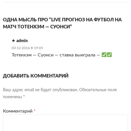
ОДНА МЫСЛЬ ПРО “LIVE ПРОГНОЗ НА ФУТБОЛ НА
МАТЧ ТОТЕНХЭМ — СУОНСИ”
admin
03.12.2016 В 19:05
Тотенхэм — Суонси — ставка выиграла —
ДОБАВИТЬ КОММЕНТАРИЙ
Ваш адрес email не будет опубликован.
Обязательные поля
помечены
*
Комментарий
*