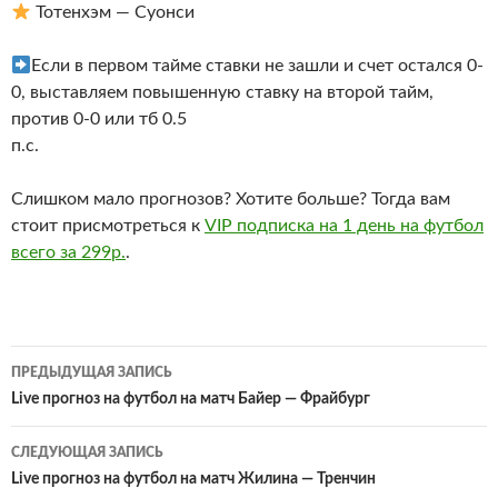
Тотенхэм — Суонси
Если в первом тайме ставки не зашли и счет остался 0-
0, выставляем повышенную ставку на второй тайм,
против 0-0 или тб 0.5
п.с.
Слишком мало прогнозов? Хотите больше? Тогда вам
стоит присмотреться к
VIP подписка на 1 день на футбол
всего за 299р.
.
Навигация
ПРЕДЫДУЩАЯ ЗАПИСЬ
по
Live прогноз на футбол на матч Байер — Фрайбург
записям
СЛЕДУЮЩАЯ ЗАПИСЬ
Live прогноз на футбол на матч Жилина — Тренчин