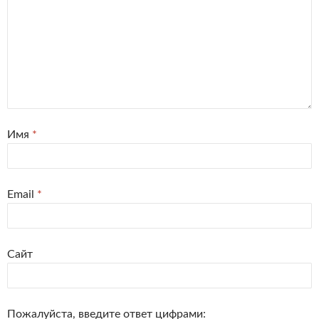
Имя
*
Email
*
Сайт
Пожалуйста, введите ответ цифрами: