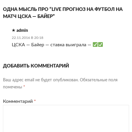
ОДНА МЫСЛЬ ПРО “LIVE ПРОГНОЗ НА ФУТБОЛ НА
МАТЧ ЦСКА — БАЙЕР”
admin
22.11.2016 В 20:18
ЦСКА — Байер — ставка выиграла —
ДОБАВИТЬ КОММЕНТАРИЙ
Ваш адрес email не будет опубликован.
Обязательные поля
помечены
*
Комментарий
*