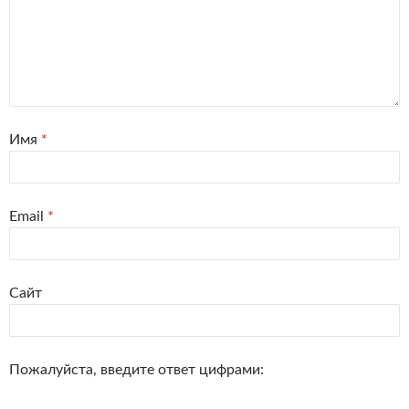
Имя
*
Email
*
Сайт
Пожалуйста, введите ответ цифрами: