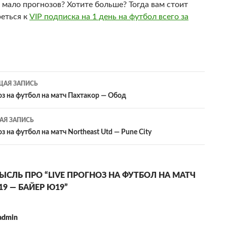
мало прогнозов? Хотите больше? Тогда вам стоит
еться к
VIP подписка на 1 день на футбол всего за
гация
АЯ ЗАПИСЬ
оз на футбол на матч Пахтакор — Обод
сям
Я ЗАПИСЬ
оз на футбол на матч Northeast Utd — Pune City
СЛЬ ПРО “LIVE ПРОГНОЗ НА ФУТБОЛ НА МАТЧ
9 — БАЙЕР Ю19”
admin