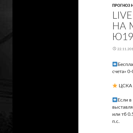
ПРОГНОЗ 
LIV
НА 
Ю1
22.11.20
Беспла
счета» 0-
ЦСКА 
Если в
выставля
или тб 0.
п.с.