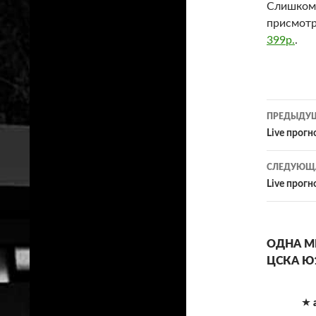
Слишком 
присмотр
399р.
.
Нави
ПРЕДЫДУЩ
по
Live прогн
запи
СЛЕДУЮЩА
Live прогн
ОДНА МЫ
ЦСКА Ю1