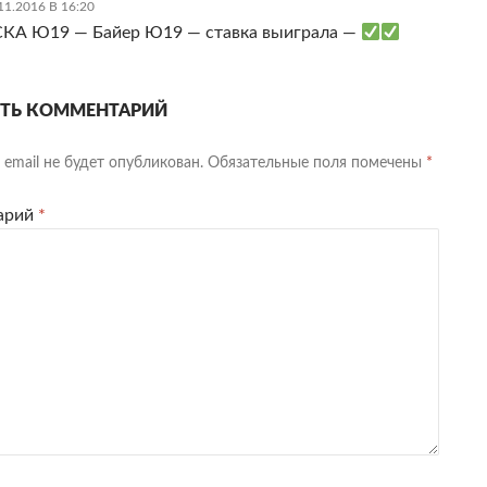
11.2016 В 16:20
КА Ю19 — Байер Ю19 — ставка выиграла —
ТЬ КОММЕНТАРИЙ
email не будет опубликован.
Обязательные поля помечены
*
арий
*