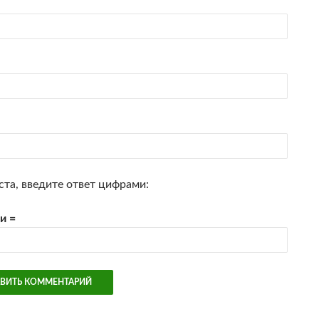
та, введите ответ цифрами:
и =