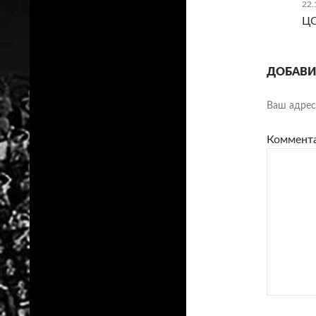
22.
ЦС
ДОБАВИ
Ваш адрес 
Коммент