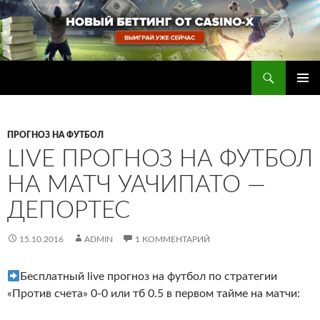
Перейти
к
содержимому
Поиск
Прогнозы на футбол — ставки на футбол
ОСНОВ
МЕНЮ
ПРОГНОЗ НА ФУТБОЛ
LIVE ПРОГНОЗ НА ФУТБОЛ
НА МАТЧ УАЧИПАТО —
ДЕПОРТЕС
15.10.2016
ADMIN
1 КОММЕНТАРИЙ
Бесплатный live прогноз на футбол по стратегии
«Против счета» 0-0 или тб 0.5 в первом тайме на матчи: