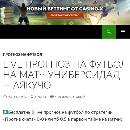
Перейти
к
содержимому
Поиск
Прогнозы на футбол — ставки на футбол
ОСНОВ
МЕНЮ
ПРОГНОЗ НА ФУТБОЛ
LIVE ПРОГНОЗ НА ФУТБОЛ
НА МАТЧ УНИВЕРСИДАД
— АЯКУЧО
24.08.2016
ADMIN
1 КОММЕНТАРИЙ
Бесплатный live прогноз на футбол по стратегии
«Против счета» 0-0 или тб 0.5 в первом тайме на матчи: