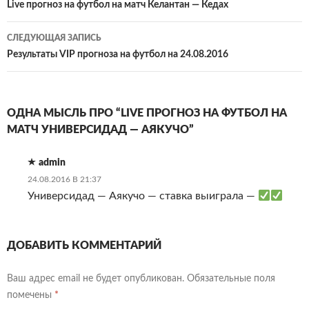
по
Live прогноз на футбол на матч Келантан — Кедах
записям
СЛЕДУЮЩАЯ ЗАПИСЬ
Результаты VIP прогноза на футбол на 24.08.2016
ОДНА МЫСЛЬ ПРО “LIVE ПРОГНОЗ НА ФУТБОЛ НА
МАТЧ УНИВЕРСИДАД — АЯКУЧО”
admin
24.08.2016 В 21:37
Универсидад — Аякучо — ставка выиграла —
ДОБАВИТЬ КОММЕНТАРИЙ
Ваш адрес email не будет опубликован.
Обязательные поля
помечены
*