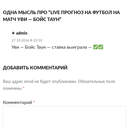
ОДНА МЫСЛЬ ПРО “LIVE ПРОГНОЗ НА ФУТБОЛ НА
МАТЧ УВИ — БОЙС ТАУН”
admin
27.10.2016 В 23:10
Уви — Бойс Таун — ставка выиграла —
ДОБАВИТЬ КОММЕНТАРИЙ
Ваш адрес email не будет опубликован.
Обязательные поля
помечены
*
Комментарий
*