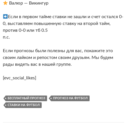
Валюр — Викингур
Если в первом тайме ставки не зашли и счет остался 0-
0, выставляем повышенную ставку на второй тайм,
против 0-0 или тб 0.5
п.с.
Если прогнозы были полезны для вас, покажите это
своим лайком и репостом своим друзьям. Мы будем
рады видеть вас в нашей группе.
[evc_social_likes]
БЕСПЛАТНЫЙ ПРОГНОЗ
ПРОГНОЗ НА ФУТБОЛ
СТАВКИ НА ФУТБОЛ
Навигация