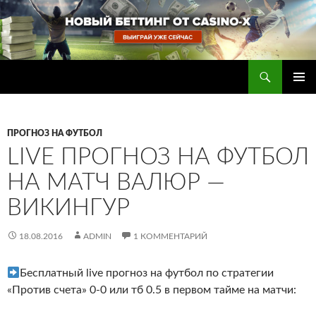
Перейти
к
содержимому
Поиск
Прогнозы на футбол — ставки на футбол
ОСНОВ
МЕНЮ
ПРОГНОЗ НА ФУТБОЛ
LIVE ПРОГНОЗ НА ФУТБОЛ
НА МАТЧ ВАЛЮР —
ВИКИНГУР
18.08.2016
ADMIN
1 КОММЕНТАРИЙ
Бесплатный live прогноз на футбол по стратегии
«Против счета» 0-0 или тб 0.5 в первом тайме на матчи: