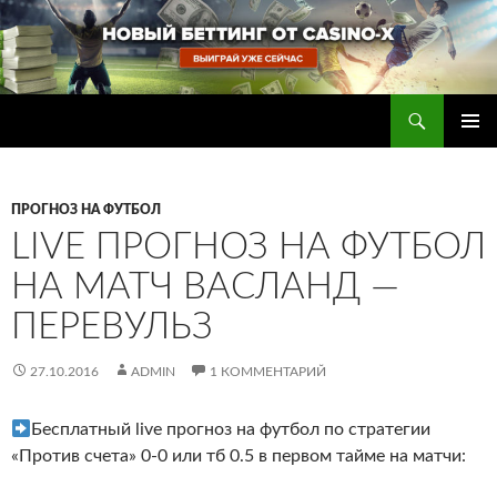
Перейти
к
содержимому
Поиск
Прогнозы на футбол — ставки на футбол
ОСНОВ
МЕНЮ
ПРОГНОЗ НА ФУТБОЛ
LIVE ПРОГНОЗ НА ФУТБОЛ
НА МАТЧ ВАСЛАНД —
ПЕРЕВУЛЬЗ
27.10.2016
ADMIN
1 КОММЕНТАРИЙ
Бесплатный live прогноз на футбол по стратегии
«Против счета» 0-0 или тб 0.5 в первом тайме на матчи: