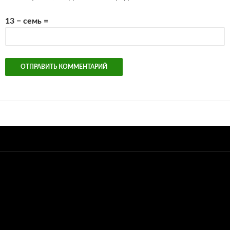
13 − семь =