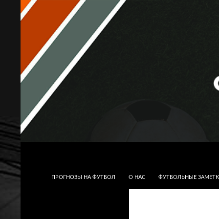
Перейти
к
содержимому
Поиск
Прогнозы на футбол — ставки на футбол
ПРОГНОЗЫ НА ФУТБОЛ
О НАС
ФУТБОЛЬНЫЕ ЗАМЕТ
Плюсовая стратегия на футбол.
Бесплатные прогнозы на футбол
на каждый день