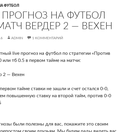
НА ФУТБОЛ
E ПРОГНОЗ НА ФУТБОЛ
МАТЧ ВЕРДЕР 2 — ВЕХЕН
16
ADMIN
1 КОММЕНТАРИЙ
тный live прогноз на футбол по стратегии «Против
0 или тб 0.5 в первом тайме на матчи:
 2 — Вехен
 первом тайме ставки не зашли и счет остался 0-0,
ем повышенную ставку на второй тайм, против 0-0
5
гнозы были полезны для вас, покажите это своим
 репостом своим друзьям. Мы будем рады видеть вас