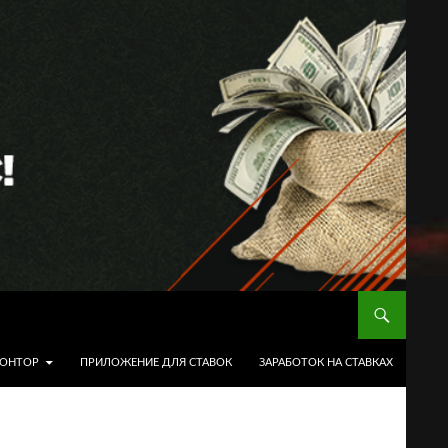
КОНТОР
ПРИЛОЖЕНИЕ ДЛЯ СТАВОК
ЗАРАБОТОК НА СТАВКАХ