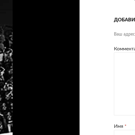
ДОБАВИ
Ваш адрес 
Коммент
Имя
*