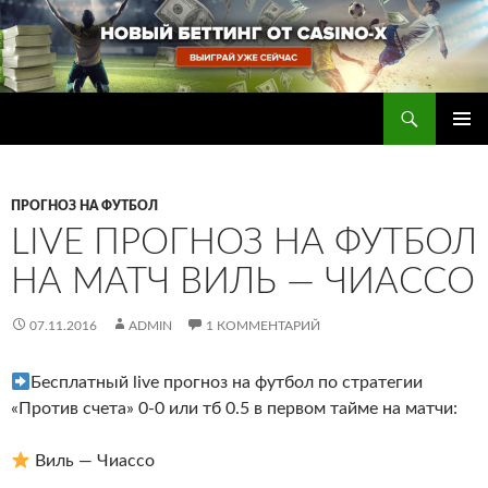
Перейти
к
содержимому
Поиск
Прогнозы на футбол — ставки на футбол
ОСНОВ
МЕНЮ
ПРОГНОЗ НА ФУТБОЛ
LIVE ПРОГНОЗ НА ФУТБОЛ
НА МАТЧ ВИЛЬ — ЧИАССО
07.11.2016
ADMIN
1 КОММЕНТАРИЙ
Бесплатный live прогноз на футбол по стратегии
«Против счета» 0-0 или тб 0.5 в первом тайме на матчи:
Виль — Чиассо