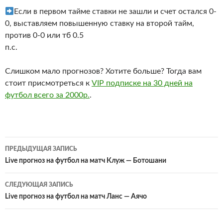
Если в первом тайме ставки не зашли и счет остался 0-
0, выставляем повышенную ставку на второй тайм,
против 0-0 или тб 0.5
п.с.
Слишком мало прогнозов? Хотите больше? Тогда вам
стоит присмотреться к
VIP подписке на 30 дней на
футбол всего за 2000р.
.
Навигация
ПРЕДЫДУЩАЯ ЗАПИСЬ
по
Live прогноз на футбол на матч Клуж — Ботошани
записям
СЛЕДУЮЩАЯ ЗАПИСЬ
Live прогноз на футбол на матч Ланс — Аячо