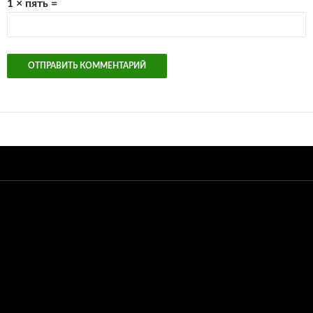
1 × пять =