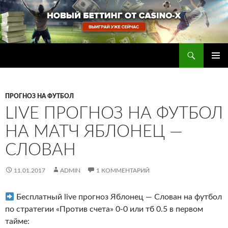
Перейти
к
содержимому
Поиск
Прогнозы на футбол — ставки на футбол
ОСНОВ
МЕНЮ
ПРОГНОЗ НА ФУТБОЛ
LIVE ПРОГНОЗ НА ФУТБОЛ
НА МАТЧ ЯБЛОНЕЦ —
СЛОВАН
11.01.2017
ADMIN
1 КОММЕНТАРИЙ
Бесплатный live прогноз Яблонец — Слован на футбол
по стратегии «Против счета» 0-0 или тб 0.5 в первом
тайме
: