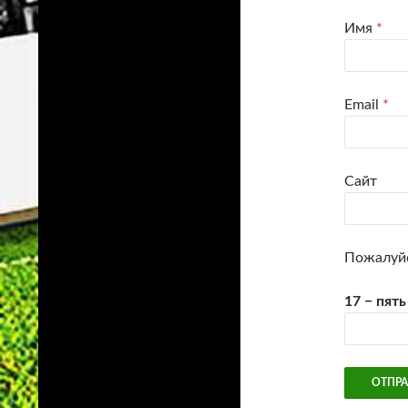
Имя
*
Email
*
Сайт
Пожалуйс
17 − пять