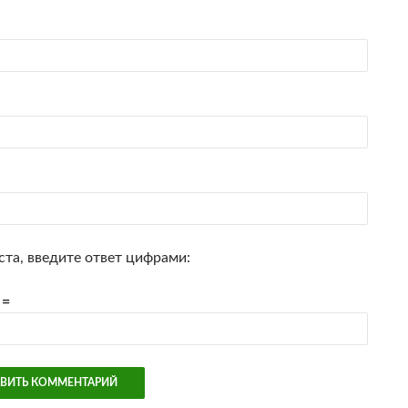
та, введите ответ цифрами:
 =