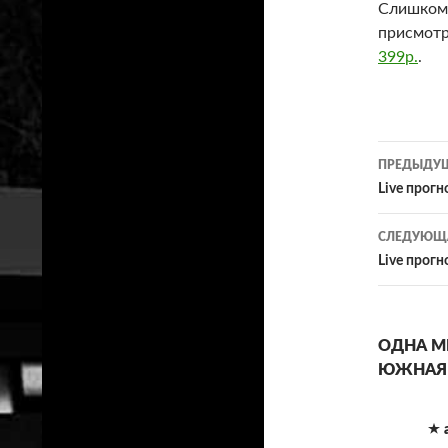
Слишком 
присмотр
399р.
.
Нави
ПРЕДЫДУЩ
по
Live прог
запи
СЛЕДУЮЩА
Live прогн
ОДНА МЫ
ЮЖНАЯ 