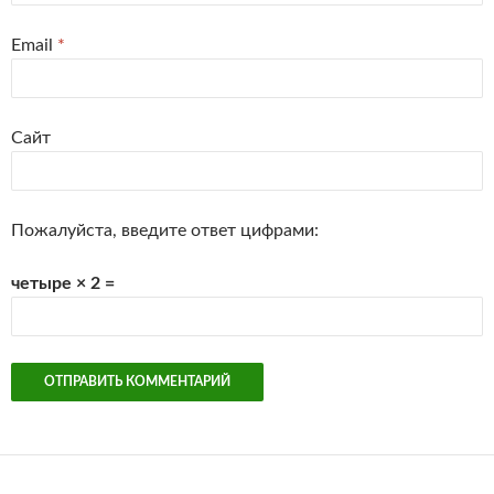
Email
*
Сайт
Пожалуйста, введите ответ цифрами:
четыре × 2 =