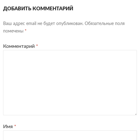
ДОБАВИТЬ КОММЕНТАРИЙ
Ваш адрес email не будет опубликован.
Обязательные поля
помечены
*
Комментарий
*
Имя
*