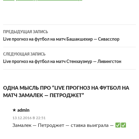
Навигация
ПРЕДЫДУЩАЯ ЗАПИСЬ
по
Live прогноз на футбол на матч Башакшехир — Сивасспор
записям
СЛЕДУЮЩАЯ ЗАПИСЬ
Live прогноз на футбол на матч Стенхаузмур — Ливингстон
ОДНА МЫСЛЬ ПРО “LIVE ПРОГНОЗ НА ФУТБОЛ НА
МАТЧ ЗАМАЛЕК — ПЕТРОДЖЕТ”
admin
13.12.2016 В 22:51
Замалек — Петроджет — ставка выиграла —