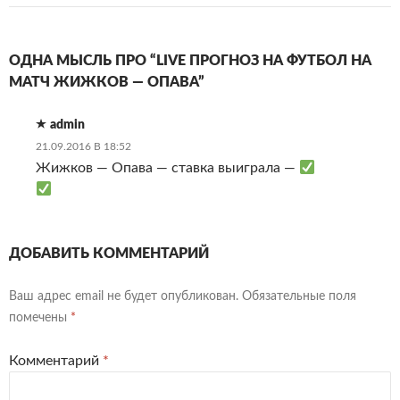
ОДНА МЫСЛЬ ПРО “LIVE ПРОГНОЗ НА ФУТБОЛ НА
МАТЧ ЖИЖКОВ — ОПАВА”
admin
21.09.2016 В 18:52
Жижков — Опава — ставка выиграла —
ДОБАВИТЬ КОММЕНТАРИЙ
Ваш адрес email не будет опубликован.
Обязательные поля
помечены
*
Комментарий
*