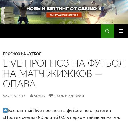
Перейти
к
содержимому
Поиск
Прогнозы на футбол — ставки на футбол
ОСНОВ
МЕНЮ
ПРОГНОЗ НА ФУТБОЛ
LIVE ПРОГНОЗ НА ФУТБОЛ
НА МАТЧ ЖИЖКОВ —
ОПАВА
21.09.2016
ADMIN
1 КОММЕНТАРИЙ
Бесплатный live прогноз на футбол по стратегии
«Против счета» 0-0 или тб 0.5 в первом тайме на матчи: