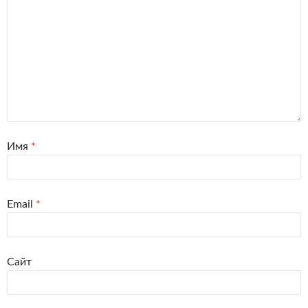
Имя
*
Email
*
Сайт