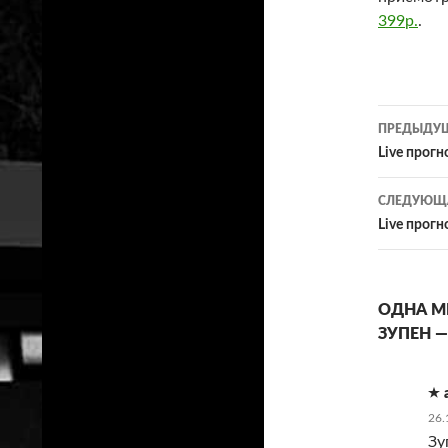
399р.
.
Нави
ПРЕДЫДУЩ
по
Live прогн
запи
СЛЕДУЮЩА
Live прогн
ОДНА МЫ
ЗУПЕН —
26.
Зу