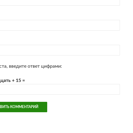
та, введите ответ цифрами:
цать + 15 =