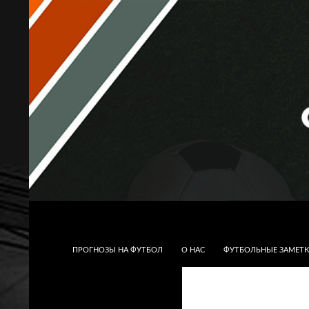
Перейти
к
содержимому
Поиск
Прогнозы на футбол — ставки на футбол
ПРОГНОЗЫ НА ФУТБОЛ
О НАС
ФУТБОЛЬНЫЕ ЗАМЕТ
Плюсовая стратегия на футбол.
Бесплатные прогнозы на футбол
на каждый день