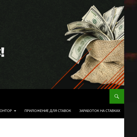
КОНТОР
ПРИЛОЖЕНИЕ ДЛЯ СТАВОК
ЗАРАБОТОК НА СТАВКАХ