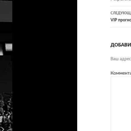
по
запи
СЛЕДУЮЩА
VIP прогно
ДОБАВИ
Ваш адрес 
Коммент