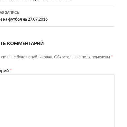
сям
Я ЗАПИСЬ
з на футбол на 27.07.2016
ТЬ КОММЕНТАРИЙ
email не будет опубликован.
Обязательные поля помечены
*
арий
*