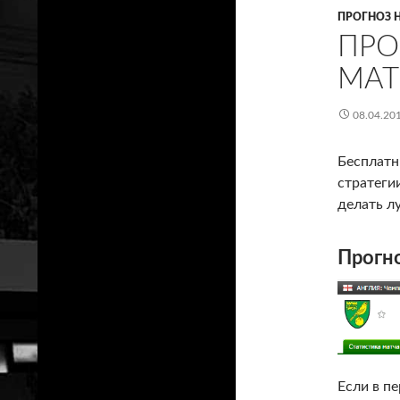
ПРОГНОЗ 
ПРО
МАТ
08.04.20
Бесплатн
стратегии
делать л
Прогно
Если в пе