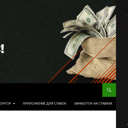
КОНТОР
ПРИЛОЖЕНИЕ ДЛЯ СТАВОК
ЗАРАБОТОК НА СТАВКАХ