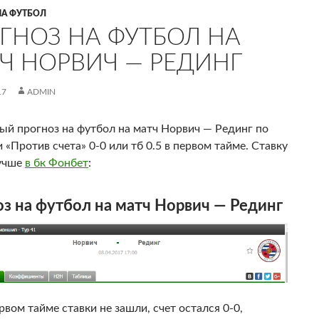
НА ФУТБОЛ
ГНОЗ НА ФУТБОЛ НА
Ч НОРВИЧ — РЕДИНГ
17
ADMIN
ый прогноз на футбол на матч Норвич — Рединг по
 «Против счета» 0-0 или тб 0.5 в первом тайме. Ставку
учше
в бк Фонбет
:
з на футбол на матч Норвич — Рединг
рвом тайме ставки не зашли, счет остался 0-0,