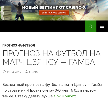
Перейти
к
содержимому
Поиск
Прогнозы на футбол — ставки на футбол
ОСНОВ
МЕНЮ
ПРОГНОЗ НА ФУТБОЛ
ПРОГНОЗ НА ФУТБОЛ НА
МАТЧ ЦЗЯНСУ — ГАМБА
11.04.2017
ADMIN
Бесплатный прогноз на футбол на матч Цзянсу — Гамба
по стратегии «Против счета» 0-0 или тб 0.5 в первом
тайме. Ставку делать лучше
в бк Фонбет
: