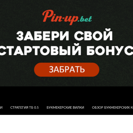
КИ
СТРАТЕГИЯ ТБ 0.5
БУКМЕКЕРСКИЕ ВИЛКИ
ОБЗОР БУКМЕКЕРСКИХ 