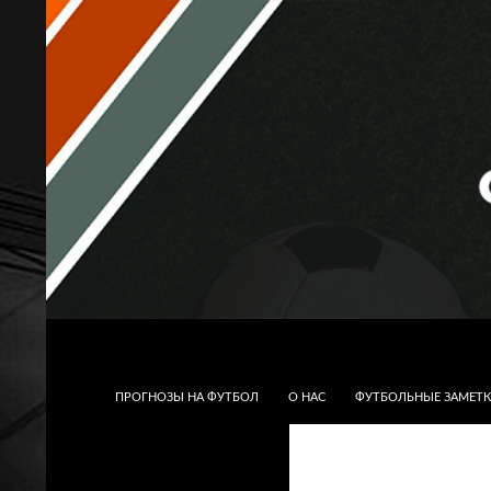
Перейти
к
содержимому
Поиск
Прогнозы на футбол — ставки на футбол
ПРОГНОЗЫ НА ФУТБОЛ
О НАС
ФУТБОЛЬНЫЕ ЗАМЕТ
Плюсовая стратегия на футбол.
Бесплатные прогнозы на футбол
на каждый день