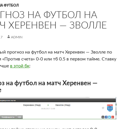
НА ФУТБОЛ
ГНОЗ НА ФУТБОЛ НА
Ч ХЕРЕНВЕН — ЗВОЛЛЕ
17
ADMIN
ый прогноз на футбол на матч Херенвен — Зволле по
 «Против счета» 0-0 или тб 0.5 в первом тайме. Ставку
учше
в этой бк
:
з на футбол на матч Херенвен —
е