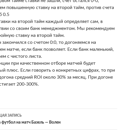
рвом тайме ставки не зашли, счет остался 0-0,
ем повышенную ставку на второй тайм, против счета
б 0.5
тавки на второй тайм каждый определяет сам, в
твии со своим банк менеджментом. Мы рекомендуем
ройную ставку на второй тайм.
 закончился со счетом 0:0, то догоняемся на
м матче, если банк позволяет. Если банк маленький,
ем с чистого листа.
нции при качественном отборе матчей будет
ый плюс. Если говорить о конкретных цифрах, то при
 догона средний ROI около 30% за месяц. При догоне
стигает 200-300%.
гация
АЯ ЗАПИСЬ
 футбол на матч Базель — Волен