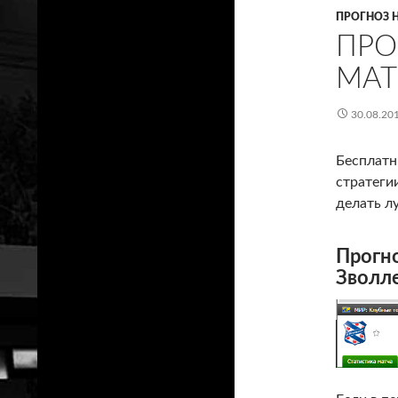
ПРОГНОЗ 
ПРО
МАТ
30.08.20
Бесплатн
стратегии
делать л
Прогно
Зволл