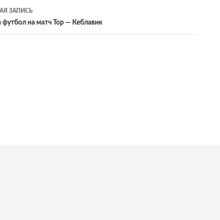
сям
Я ЗАПИСЬ
 футбол на матч Тор — Кеблавик