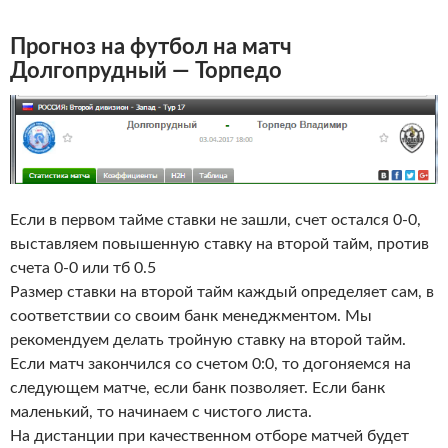
Прогноз на футбол на матч
Долгопрудный — Торпедо
Если в первом тайме ставки не зашли, счет остался 0-0,
выставляем повышенную ставку на второй тайм, против
счета 0-0 или тб 0.5
Размер ставки на второй тайм каждый определяет сам, в
соответствии со своим банк менеджментом. Мы
рекомендуем делать тройную ставку на второй тайм.
Если матч закончился со счетом 0:0, то догоняемся на
следующем матче, если банк позволяет. Если банк
маленький, то начинаем с чистого листа.
На дистанции при качественном отборе матчей будет