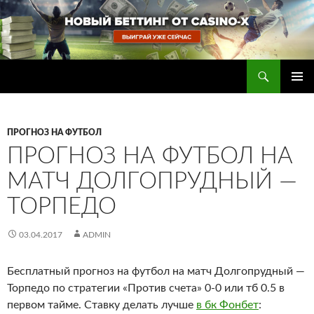
Перейти
к
содержимому
Поиск
Прогнозы на футбол — ставки на футбол
ОСНОВ
МЕНЮ
ПРОГНОЗ НА ФУТБОЛ
ПРОГНОЗ НА ФУТБОЛ НА
МАТЧ ДОЛГОПРУДНЫЙ —
ТОРПЕДО
03.04.2017
ADMIN
Бесплатный прогноз на футбол на матч Долгопрудный —
Торпедо по стратегии «Против счета» 0-0 или тб 0.5 в
первом тайме. Ставку делать лучше
в бк Фонбет
: