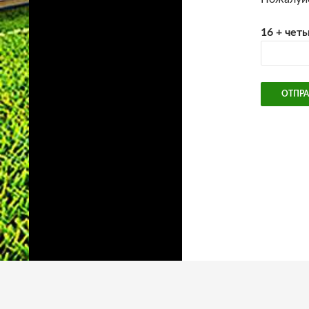
16 + чет