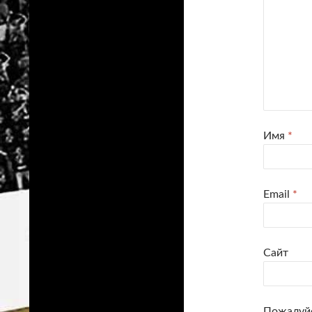
Имя
*
Email
*
Сайт
Пожалуйс