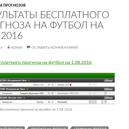
КА ПРОГНОЗОВ
УЛЬТАТЫ БЕСПЛАТНОГО
ГНОЗА НА ФУТБОЛ НА
.2016
16
ADMIN
ОСТАВИТЬ КОММЕНТАРИЙ
сплатного прогноза на футбол на 1.08.2016
бесплатного прогноза на футбол на 1.08.2016