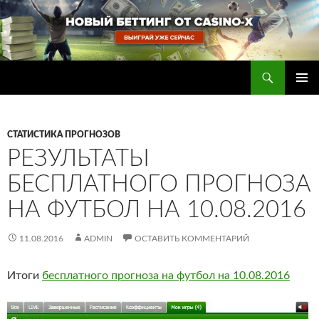
Перейти
к
содержимому
Поиск
Прогнозы на футбол — ставки на футбол
ОСНОВ
МЕНЮ
СТАТИСТИКА ПРОГНОЗОВ
РЕЗУЛЬТАТЫ
БЕСПЛАТНОГО ПРОГНОЗА
НА ФУТБОЛ НА 10.08.2016
11.08.2016
ADMIN
ОСТАВИТЬ КОММЕНТАРИЙ
Итоги
бесплатного прогноза на футбол на 10.08.2016