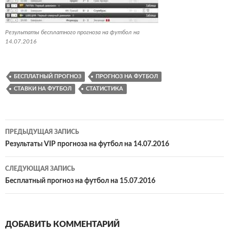
Результаты бесплатного прогноза на футбол на
14.07.2016
БЕСПЛАТНЫЙ ПРОГНОЗ
ПРОГНОЗ НА ФУТБОЛ
СТАВКИ НА ФУТБОЛ
СТАТИСТИКА
Навигация
ПРЕДЫДУЩАЯ ЗАПИСЬ
по
Результаты VIP прогноза на футбол на 14.07.2016
записям
СЛЕДУЮЩАЯ ЗАПИСЬ
Бесплатный прогноз на футбол на 15.07.2016
ДОБАВИТЬ КОММЕНТАРИЙ