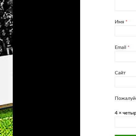
Имя
*
Email
*
Сайт
Пожалуйс
4 × четы