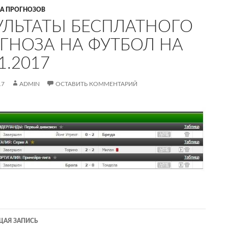
КА ПРОГНОЗОВ
УЛЬТАТЫ БЕСПЛАТНОГО
ГНОЗА НА ФУТБОЛ НА
1.2017
17
ADMIN
ОСТАВИТЬ КОММЕНТАРИЙ
гация
АЯ ЗАПИСЬ