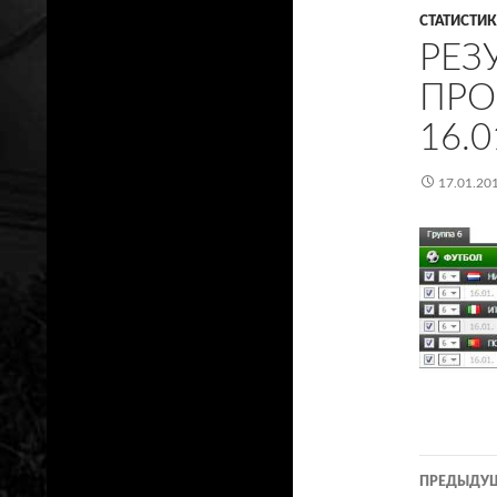
СТАТИСТИ
РЕЗ
ПРО
16.0
17.01.20
Нави
ПРЕДЫДУЩ