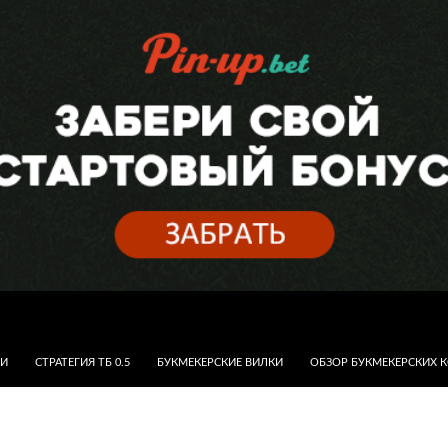
КИ
СТРАТЕГИЯ ТБ 0.5
БУКМЕКЕРСКИЕ ВИЛКИ
ОБЗОР БУКМЕКЕРСКИХ 