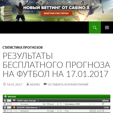
Перейти
к
содержимому
Поиск
Прогнозы на футбол — ставки на футбол
ОСНОВ
МЕНЮ
СТАТИСТИКА ПРОГНОЗОВ
РЕЗУЛЬТАТЫ
БЕСПЛАТНОГО ПРОГНОЗА
НА ФУТБОЛ НА 17.01.2017
18.01.2017
ADMIN
ОСТАВИТЬ КОММЕНТАРИЙ