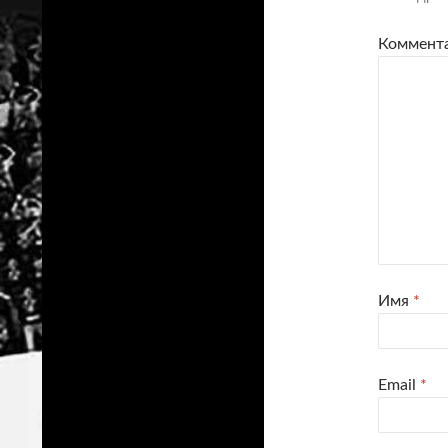
Коммент
Имя
*
Email
*