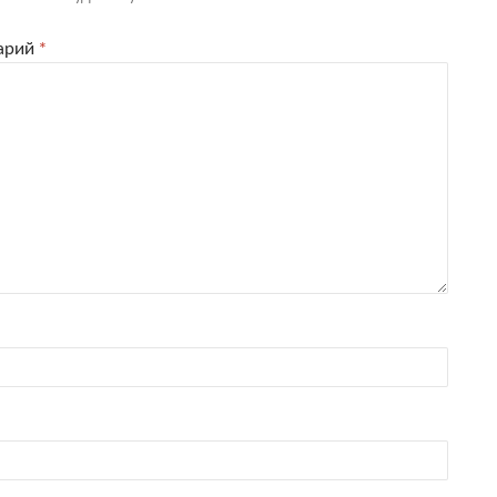
арий
*