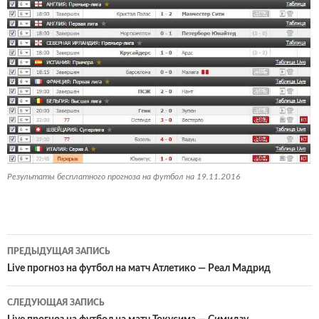
Результаты бесплатного прогноза на футбол на 19.11.2016
Навигация
ПРЕДЫДУЩАЯ ЗАПИСЬ
по
Live прогноз на футбол на матч Атлетико — Реал Мадрид
записям
СЛЕДУЮЩАЯ ЗАПИСЬ