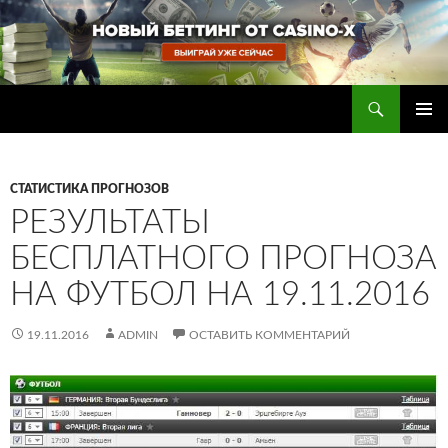
Перейти
к
содержимому
Поиск
Прогнозы на футбол — ставки на футбол
ОСНОВ
МЕНЮ
СТАТИСТИКА ПРОГНОЗОВ
РЕЗУЛЬТАТЫ
БЕСПЛАТНОГО ПРОГНОЗА
НА ФУТБОЛ НА 19.11.2016
19.11.2016
ADMIN
ОСТАВИТЬ КОММЕНТАРИЙ