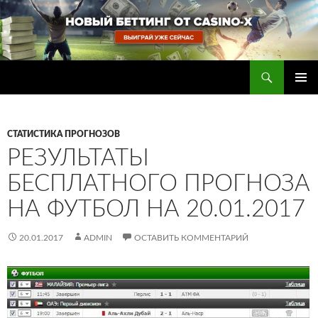
Перейти
к
содержимому
Поиск
Прогнозы на футбол — ставки на футбол
ОСНОВ
МЕНЮ
СТАТИСТИКА ПРОГНОЗОВ
РЕЗУЛЬТАТЫ
БЕСПЛАТНОГО ПРОГНОЗА
НА ФУТБОЛ НА 20.01.2017
20.01.2017
ADMIN
ОСТАВИТЬ КОММЕНТАРИЙ