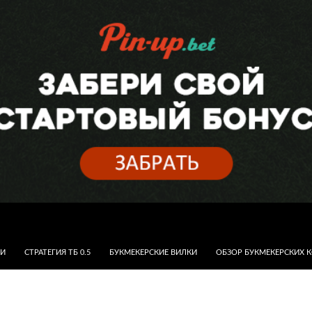
КИ
СТРАТЕГИЯ ТБ 0.5
БУКМЕКЕРСКИЕ ВИЛКИ
ОБЗОР БУКМЕКЕРСКИХ 