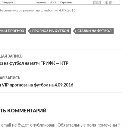
бесплатного прогноза на футбол на 4.09.2016
НЫЙ ПРОГНОЗ
ПРОГНОЗ НА ФУТБОЛ
СТАВКИ НА ФУТБОЛ
гация
АЯ ЗАПИСЬ
ноз на футбол на матч ГРИФК — КТР
сям
Я ЗАПИСЬ
 VIP прогноза на футбол на 4.09.2016
ТЬ КОММЕНТАРИЙ
email не будет опубликован.
Обязательные поля помечены
*