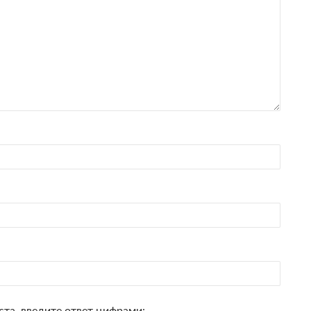
та, введите ответ цифрами: