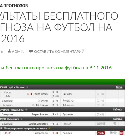
КА ПРОГНОЗОВ
УЛЬТАТЫ БЕСПЛАТНОГО
ГНОЗА НА ФУТБОЛ НА
.2016
16
ADMIN
ОСТАВИТЬ КОММЕНТАРИЙ
ты бесплатного прогноза на футбол на 9.11.2016