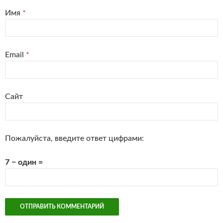
Имя
*
Email
*
Сайт
Пожалуйста, введите ответ цифрами:
7 − один =