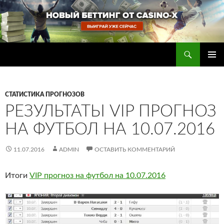
Перейти
к
содержимому
Поиск
Прогнозы на футбол — ставки на футбол
ОСНОВ
МЕНЮ
СТАТИСТИКА ПРОГНОЗОВ
РЕЗУЛЬТАТЫ VIP ПРОГНОЗ
НА ФУТБОЛ НА 10.07.2016
11.07.2016
ADMIN
ОСТАВИТЬ КОММЕНТАРИЙ
Итоги
VIP прогноз на футбол на 10.07.2016