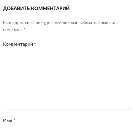
ДОБАВИТЬ КОММЕНТАРИЙ
Ваш адрес email не будет опубликован.
Обязательные поля
помечены
*
Комментарий
*
Имя
*