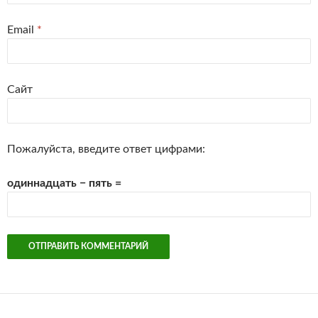
Email
*
Сайт
Пожалуйста, введите ответ цифрами:
одиннадцать − пять =